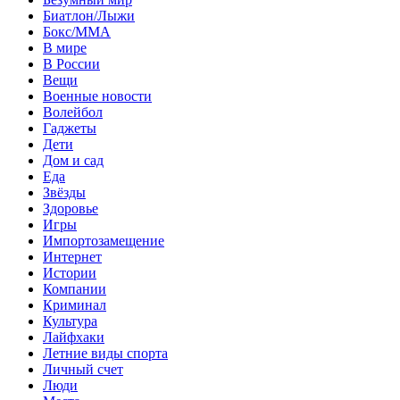
Биатлон/Лыжи
Бокс/MMA
В мире
В России
Вещи
Военные новости
Волейбол
Гаджеты
Дети
Дом и сад
Еда
Звёзды
Здоровье
Игры
Импортозамещение
Интернет
Истории
Компании
Криминал
Культура
Лайфхаки
Летние виды спорта
Личный счет
Люди