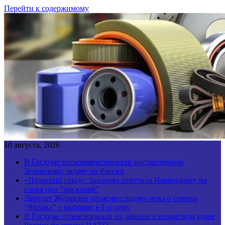
Перейти к содержимому
10 августа, 2026
В Госдуме прокомментировали поставленную
Зеленскому задачу по России
«Польский стыд»: Захарова ответила Навроцкому на
слова про “москалей”
Депутат Журавлев объяснил подачу иска о снятии
“Яблока” с выборов в Госдуму
В Госдуме отреагировали на данные о вероятном ударе