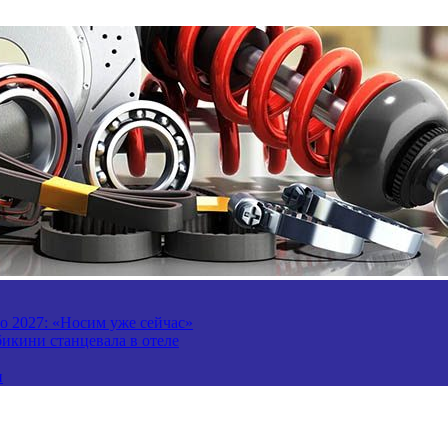
то 2027: «Носим уже сейчас»
бикини станцевала в отеле
и