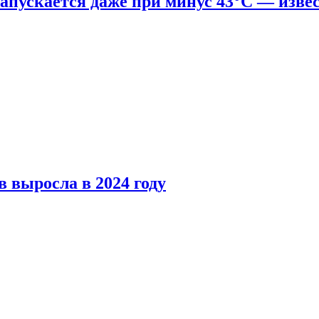
апускается даже при минус 43°С — изве
 выросла в 2024 году