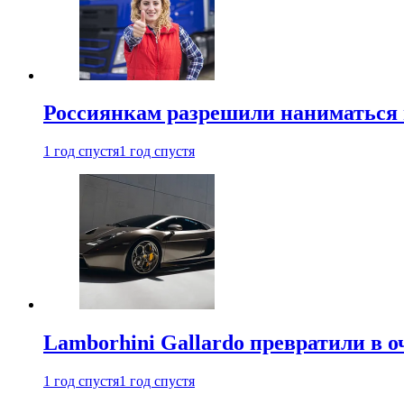
Россиянкам разрешили наниматься 
1 год спустя
1 год спустя
Lamborhini Gallardo превратили в о
1 год спустя
1 год спустя