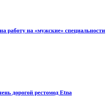
на работу на «мужские» специальности
чень дорогой рестомод Etna