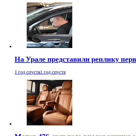
На Урале представили реплику перв
1 год спустя
1 год спустя