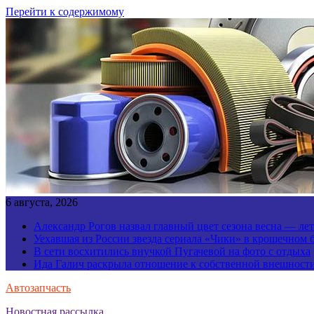
Перейти к содержимому
6 августа, 2026
Александр Рогов назвал главный цвет сезона весна — ле
Уехавшая из России звезда сериала «Чики» в крошечном 
В сети восхитились внучкой Пугачевой на фото с отдыха
Ида Галич раскрыла отношение к собственной внешност
Автозапчасть
Новостная рассылка