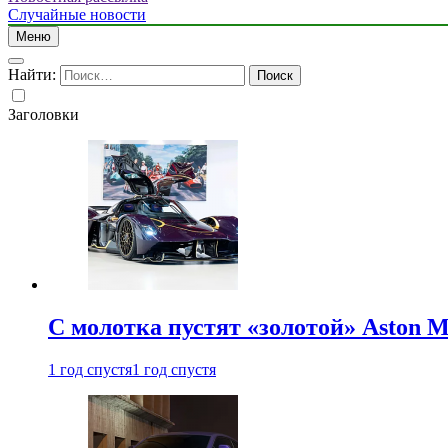
Случайные новости
Меню
Найти:
Заголовки
С молотка пустят «золотой» Aston M
1 год спустя
1 год спустя