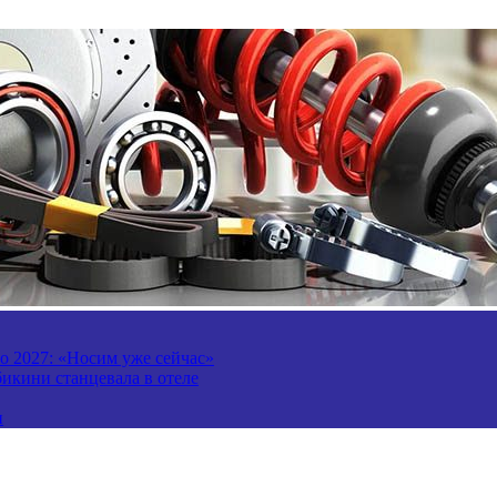
то 2027: «Носим уже сейчас»
бикини станцевала в отеле
и