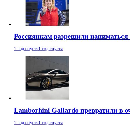
Россиянкам разрешили наниматься 
1 год спустя
1 год спустя
Lamborhini Gallardo превратили в о
1 год спустя
1 год спустя