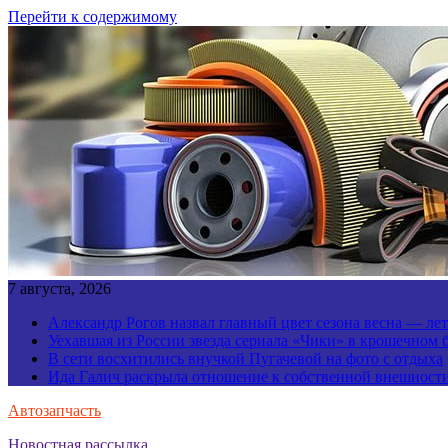
Перейти к содержимому
7 августа, 2026
Александр Рогов назвал главный цвет сезона весна — ле
Уехавшая из России звезда сериала «Чики» в крошечном 
В сети восхитились внучкой Пугачевой на фото с отдыха
Ида Галич раскрыла отношение к собственной внешност
Автозапчасть
Новостная рассылка