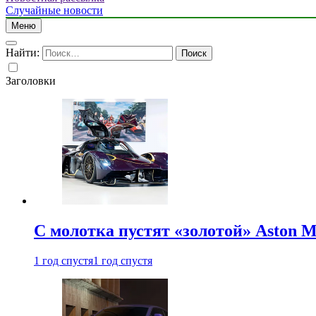
Случайные новости
Меню
Найти:
Заголовки
С молотка пустят «золотой» Aston M
1 год спустя
1 год спустя