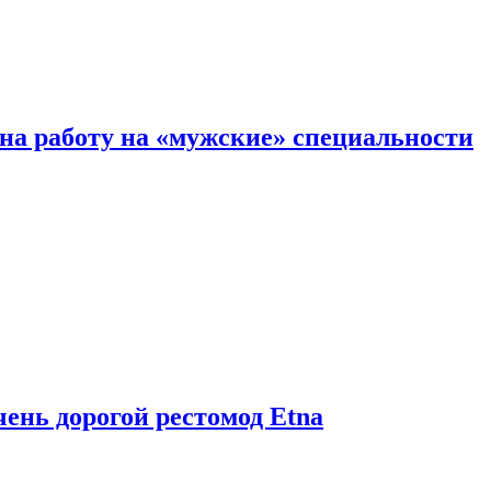
на работу на «мужские» специальности
чень дорогой рестомод Etna