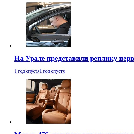
На Урале представили реплику перв
1 год спустя
1 год спустя