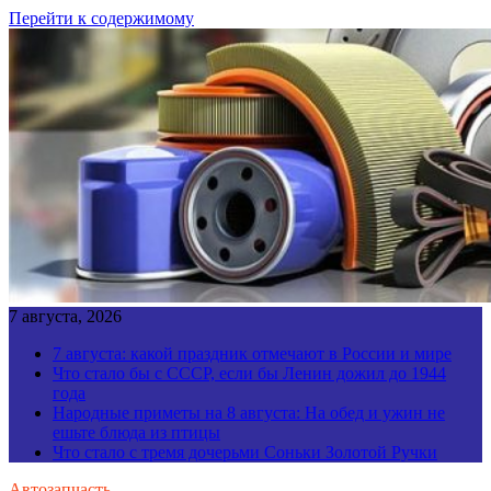
Перейти к содержимому
7 августа, 2026
7 августа: какой праздник отмечают в России и мире
Что стало бы с СССР, если бы Ленин дожил до 1944
года
Народные приметы на 8 августа: На обед и ужин не
ешьте блюда из птицы
Что стало с тремя дочерьми Соньки Золотой Ручки
Автозапчасть