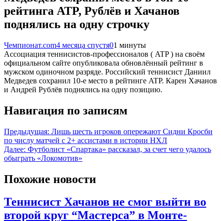
рейтинга ATP, Рублёв и Хачанов
поднялись на одну строчку
Чемпионат.com
4 месяца спустя
0
1 минуты
Ассоциация теннисистов-профессионалов ( ATP ) на своём
официальном сайте опубликовала обновлённый рейтинг в
мужском одиночном разряде. Российский теннисист Даниил
Медведев сохранил 10-е место в рейтинге ATP. Карен Хачанов
и Андрей Рублёв поднялись на одну позицию.
Навигация по записям
Предыдущая:
Лишь шесть игроков опережают Сидни Кросби
по числу матчей с 2+ ассистами в истории НХЛ
Далее:
Футболист «Спартака» рассказал, за счет чего удалось
обыграть «Локомотив»
Похожие новости
Теннисист Хачанов не смог выйти во
второй круг “Мастерса” в Монте-