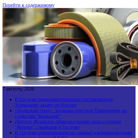
Перейти к содержимому
7 августа, 2026
В Госдуме прокомментировали поставленную
Зеленскому задачу по России
«Польский стыд»: Захарова ответила Навроцкому на
слова про “москалей”
Депутат Журавлев объяснил подачу иска о снятии
“Яблока” с выборов в Госдуму
В Госдуме отреагировали на данные о вероятном ударе