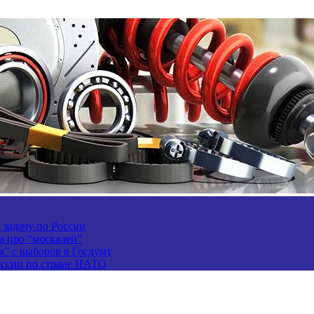
задачу по России
а про “москалей”
а” с выборов в Госдуму
России по стране НАТО