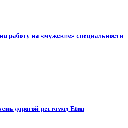
на работу на «мужские» специальности
чень дорогой рестомод Etna