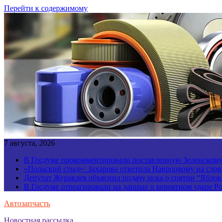
Перейти к содержимому
7 августа, 2026
В Госдуме прокомментировали поставленную Зеленскому 
«Польский стыд»: Захарова ответила Навроцкому на слов
Депутат Журавлев объяснил подачу иска о снятии “Яблок
В Госдуме отреагировали на данные о вероятном ударе 
Автозапчасть
Новостная рассылка