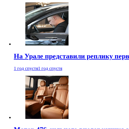
На Урале представили реплику перв
1 год спустя
1 год спустя