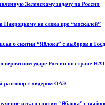
авленную Зеленскому задачу по России
а Навроцкому на слова про “москалей”
иска о снятии “Яблока” с выборов в Гос
 о вероятном ударе России по стране НА
 разговор с лидером ОАЭ
учение иска о снятии “Яблока” с выбор