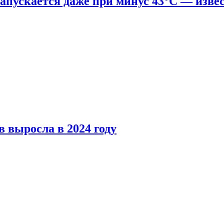
апускается даже при минус 43°С — изве
 выросла в 2024 году