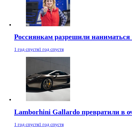
Россиянкам разрешили наниматься 
1 год спустя
1 год спустя
Lamborhini Gallardo превратили в о
1 год спустя
1 год спустя