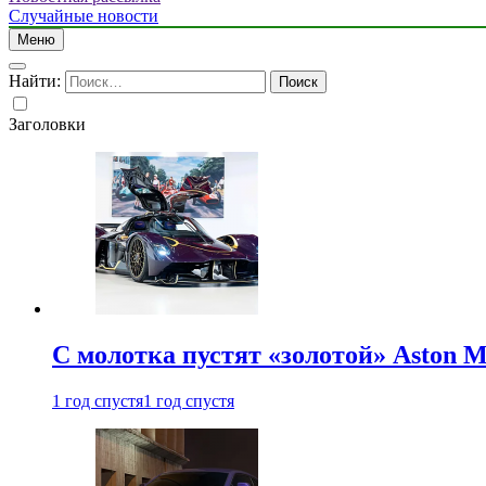
Случайные новости
Меню
Найти:
Заголовки
С молотка пустят «золотой» Aston M
1 год спустя
1 год спустя