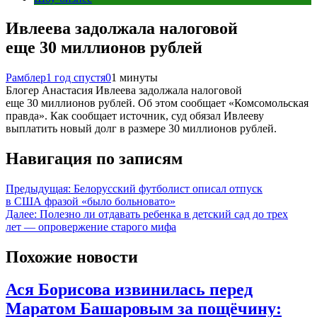
Ивлеева задолжала налоговой
еще 30 миллионов рублей
Рамблер
1 год спустя
0
1 минуты
Блогер Анастасия Ивлеева задолжала налоговой
еще 30 миллионов рублей. Об этом сообщает «Комсомольская
правда». Как сообщает источник, суд обязал Ивлееву
выплатить новый долг в размере 30 миллионов рублей.
Навигация по записям
Предыдущая:
Белорусский футболист описал отпуск
в США фразой «было больновато»
Далее:
Полезно ли отдавать ребенка в детский сад до трех
лет — опровержение старого мифа
Похожие новости
Ася Борисова извинилась перед
Маратом Башаровым за пощёчину: