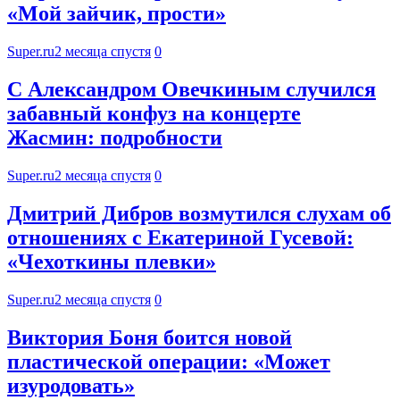
«Мой зайчик, прости»
Super.ru
2 месяца спустя
0
С Александром Овечкиным случился
забавный конфуз на концерте
Жасмин: подробности
Super.ru
2 месяца спустя
0
Дмитрий Дибров возмутился слухам об
отношениях с Екатериной Гусевой:
«Чехоткины плевки»
Super.ru
2 месяца спустя
0
Виктория Боня боится новой
пластической операции: «Может
изуродовать»