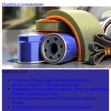
Перейти к содержимому
6 августа, 2026
Александр Рогов назвал главный цвет сезона
весна — лето 2027: «Носим уже сейчас»
Уехавшая из России звезда сериала «Чики» в крошечном
бикини станцевала в отеле
В сети восхитились внучкой Пугачевой на фото с
отдыха
Ида Галич раскрыла отношение к собственной