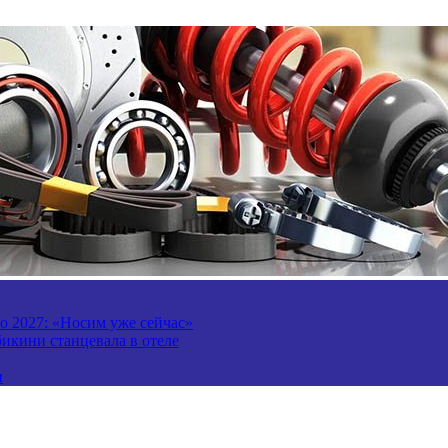
то 2027: «Носим уже сейчас»
бикини станцевала в отеле
и