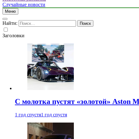
Случайные новости
Меню
Найти:
Заголовки
С молотка пустят «золотой» Aston M
1 год спустя
1 год спустя