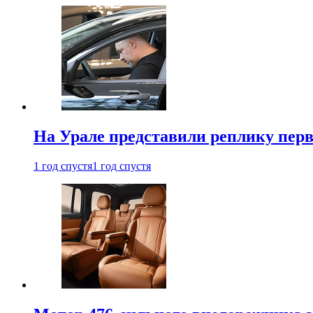
На Урале представили реплику перв
1 год спустя
1 год спустя