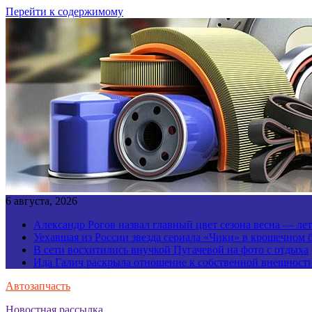
Перейти к содержимому
6 августа, 2026
Александр Рогов назвал главный цвет сезона весна — ле
Уехавшая из России звезда сериала «Чики» в крошечном 
В сети восхитились внучкой Пугачевой на фото с отдыха
Ида Галич раскрыла отношение к собственной внешност
Автозапчасть
Новостная рассылка