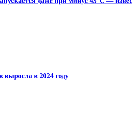
апускается даже при минус 43°С — изве
 выросла в 2024 году