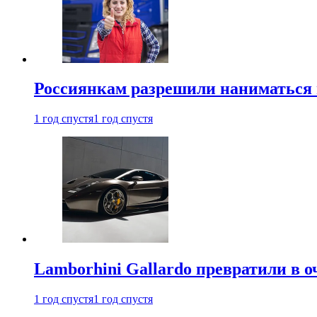
Россиянкам разрешили наниматься 
1 год спустя
1 год спустя
Lamborhini Gallardo превратили в о
1 год спустя
1 год спустя