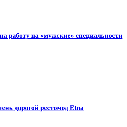
на работу на «мужские» специальности
чень дорогой рестомод Etna