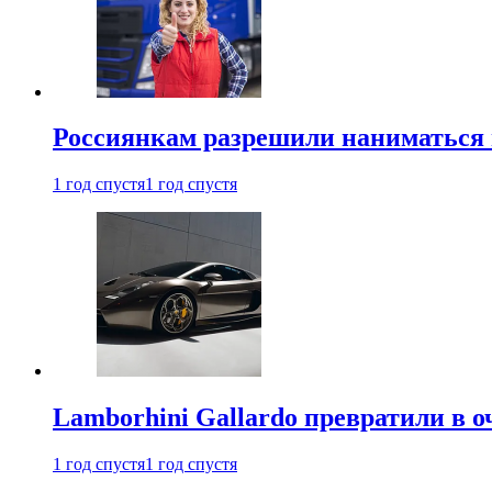
Россиянкам разрешили наниматься 
1 год спустя
1 год спустя
Lamborhini Gallardo превратили в о
1 год спустя
1 год спустя