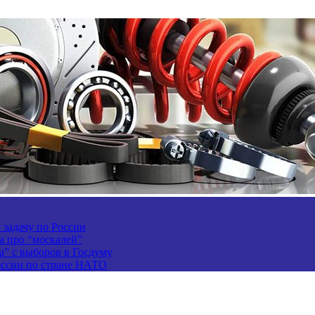
задачу по России
а про “москалей”
а” с выборов в Госдуму
России по стране НАТО