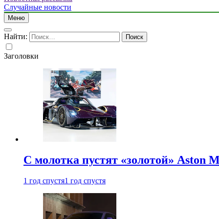
Случайные новости
Меню
Найти:
Заголовки
С молотка пустят «золотой» Aston M
1 год спустя
1 год спустя