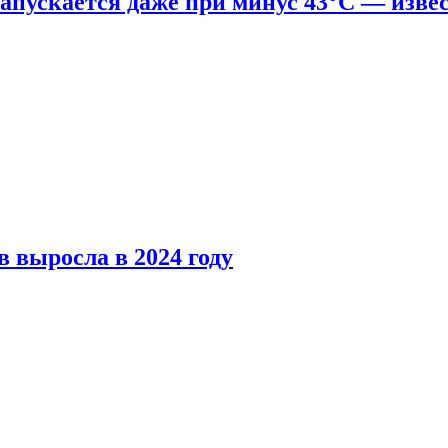
апускается даже при минус 43°С — изве
 выросла в 2024 году