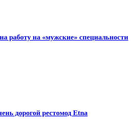
на работу на «мужские» специальности
чень дорогой рестомод Etna