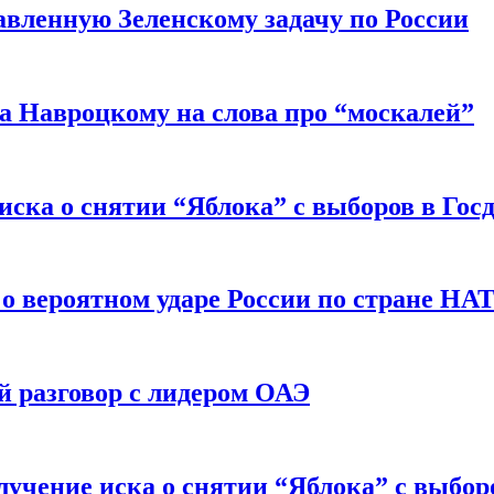
авленную Зеленскому задачу по России
а Навроцкому на слова про “москалей”
иска о снятии “Яблока” с выборов в Гос
 о вероятном ударе России по стране НА
 разговор с лидером ОАЭ
учение иска о снятии “Яблока” с выбор