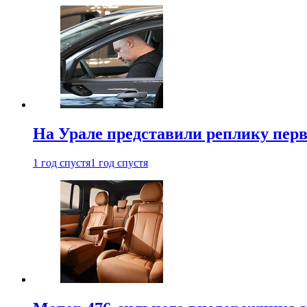
На Урале представили реплику перв
1 год спустя
1 год спустя