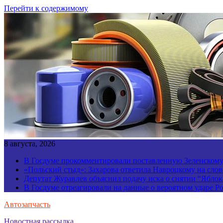
Перейти к содержимому
8 августа, 2026
В Госдуме прокомментировали поставленную Зеленскому 
«Польский стыд»: Захарова ответила Навроцкому на слов
Депутат Журавлев объяснил подачу иска о снятии “Яблок
В Госдуме отреагировали на данные о вероятном ударе 
Автозапчасть
Новостная рассылка