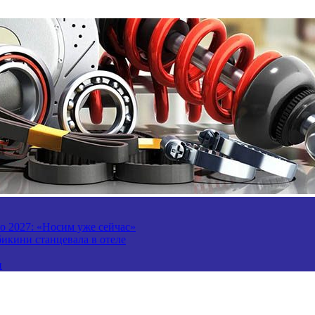
то 2027: «Носим уже сейчас»
бикини станцевала в отеле
и