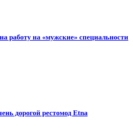
на работу на «мужские» специальности
чень дорогой рестомод Etna