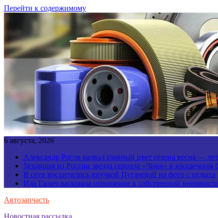
Перейти к содержимому
6 августа, 2026
Александр Рогов назвал главный цвет сезона весна — ле
Уехавшая из России звезда сериала «Чики» в крошечном 
В сети восхитились внучкой Пугачевой на фото с отдыха
Ида Галич раскрыла отношение к собственной внешност
Автозапчасть
Новостная рассылка