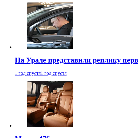
На Урале представили реплику перв
1 год спустя
1 год спустя