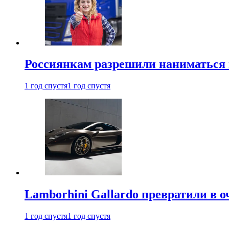
Россиянкам разрешили наниматься 
1 год спустя
1 год спустя
Lamborhini Gallardo превратили в о
1 год спустя
1 год спустя