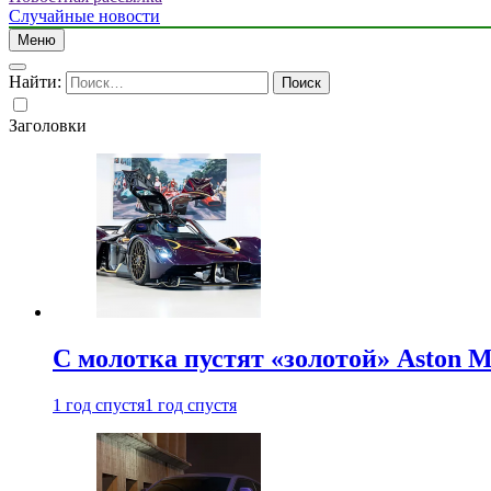
Случайные новости
Меню
Найти:
Заголовки
С молотка пустят «золотой» Aston M
1 год спустя
1 год спустя