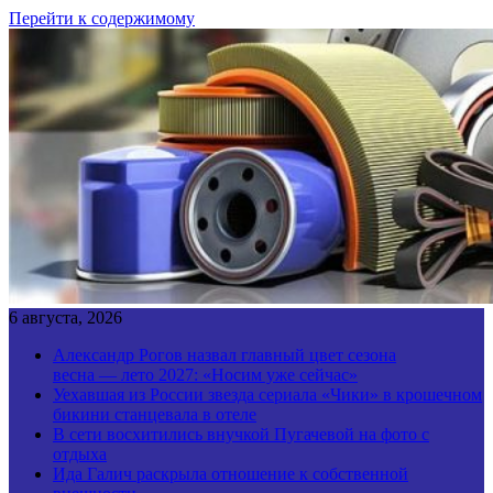
Перейти к содержимому
6 августа, 2026
Александр Рогов назвал главный цвет сезона
весна — лето 2027: «Носим уже сейчас»
Уехавшая из России звезда сериала «Чики» в крошечном
бикини станцевала в отеле
В сети восхитились внучкой Пугачевой на фото с
отдыха
Ида Галич раскрыла отношение к собственной