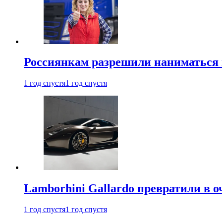
Россиянкам разрешили наниматься 
1 год спустя
1 год спустя
Lamborhini Gallardo превратили в о
1 год спустя
1 год спустя