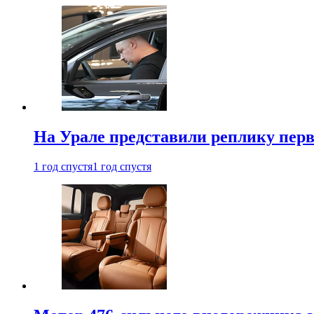
На Урале представили реплику перв
1 год спустя
1 год спустя