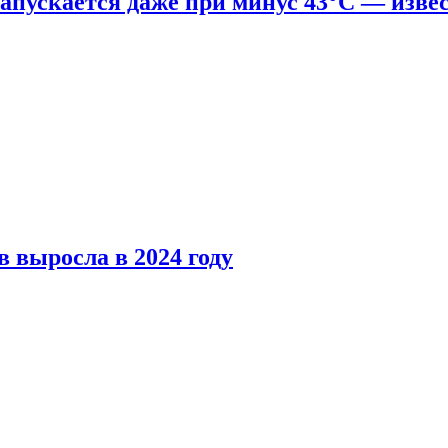
апускается даже при минус 43°С — изве
 выросла в 2024 году