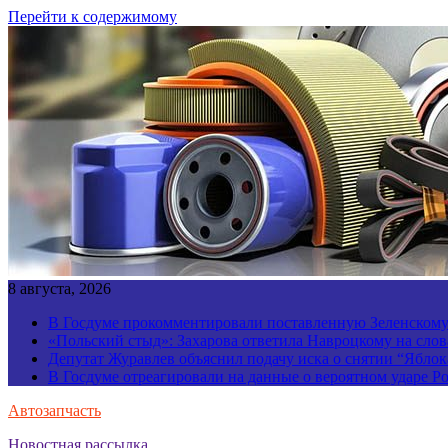
Перейти к содержимому
8 августа, 2026
В Госдуме прокомментировали поставленную Зеленскому 
«Польский стыд»: Захарова ответила Навроцкому на слов
Депутат Журавлев объяснил подачу иска о снятии “Яблок
В Госдуме отреагировали на данные о вероятном ударе 
Автозапчасть
Новостная рассылка