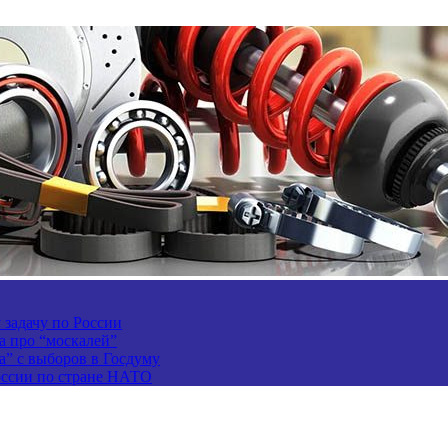
задачу по России
а про “москалей”
а” с выборов в Госдуму
России по стране НАТО