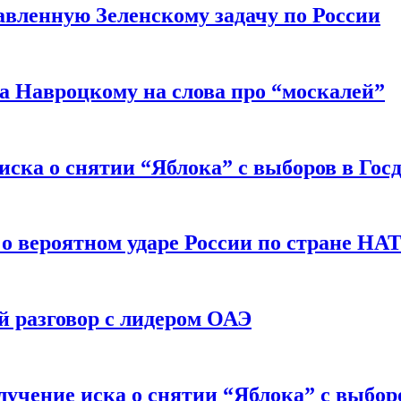
авленную Зеленскому задачу по России
а Навроцкому на слова про “москалей”
иска о снятии “Яблока” с выборов в Гос
 о вероятном ударе России по стране НА
 разговор с лидером ОАЭ
учение иска о снятии “Яблока” с выбор