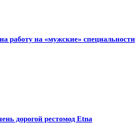
на работу на «мужские» специальности
чень дорогой рестомод Etna