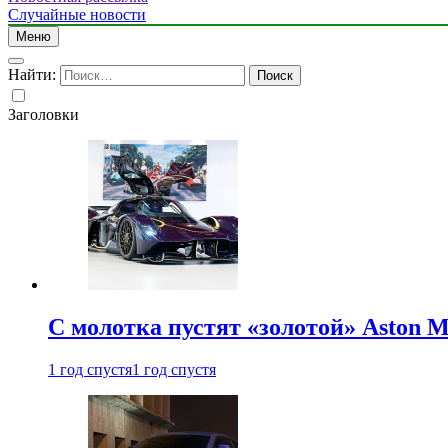
Случайные новости
Меню
Найти:
Заголовки
С молотка пустят «золотой» Aston M
1 год спустя
1 год спустя