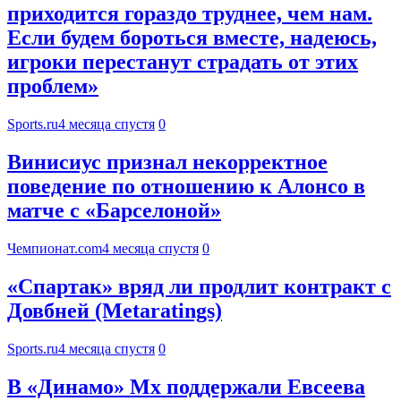
приходится гораздо труднее, чем нам.
Если будем бороться вместе, надеюсь,
игроки перестанут страдать от этих
проблем»
Sports.ru
4 месяца спустя
0
Винисиус признал некорректное
поведение по отношению к Алонсо в
матче с «Барселоной»
Чемпионат.com
4 месяца спустя
0
«Спартак» вряд ли продлит контракт с
Довбней (Metaratings)
Sports.ru
4 месяца спустя
0
В «Динамо» Мх поддержали Евсеева