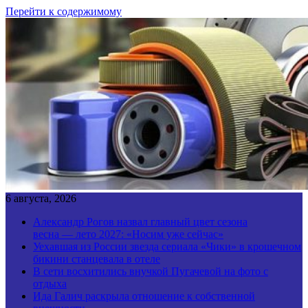
Перейти к содержимому
6 августа, 2026
Александр Рогов назвал главный цвет сезона
весна — лето 2027: «Носим уже сейчас»
Уехавшая из России звезда сериала «Чики» в крошечном
бикини станцевала в отеле
В сети восхитились внучкой Пугачевой на фото с
отдыха
Ида Галич раскрыла отношение к собственной