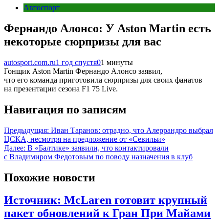
Автоспорт
Фернандо Алонсо: У Aston Martin есть
некоторые сюрпризы для вас
autosport.com.ru
1 год спустя
0
1 минуты
Гонщик Aston Martin Фернандо Алонсо заявил,
что его команда приготовила сюрпризы для своих фанатов
на презентации сезона F1 75 Live.
Навигация по записям
Предыдущая:
Иван Таранов: отрадно, что Алеррандро выбрал
ЦСКА, несмотря на предложение от «Севильи»
Далее:
В «Балтике» заявили, что контактировали
с Владимиром Федотовым по поводу назначения в клуб
Похожие новости
Источник: McLaren готовит крупный
пакет обновлений к Гран При Майами