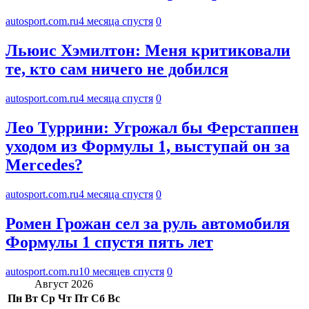
autosport.com.ru
4 месяца спустя
0
Льюис Хэмилтон: Меня критиковали
те, кто сам ничего не добился
autosport.com.ru
4 месяца спустя
0
Лео Туррини: Угрожал бы Ферстаппен
уходом из Формулы 1, выступай он за
Mercedes?
autosport.com.ru
4 месяца спустя
0
Ромен Грожан сел за руль автомобиля
Формулы 1 спустя пять лет
autosport.com.ru
10 месяцев спустя
0
Август 2026
Пн
Вт
Ср
Чт
Пт
Сб
Вс