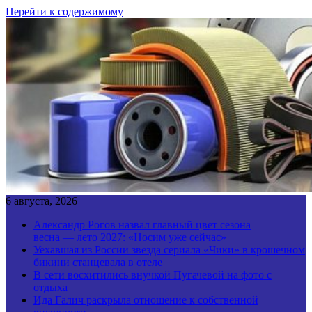
Перейти к содержимому
6 августа, 2026
Александр Рогов назвал главный цвет сезона
весна — лето 2027: «Носим уже сейчас»
Уехавшая из России звезда сериала «Чики» в крошечном
бикини станцевала в отеле
В сети восхитились внучкой Пугачевой на фото с
отдыха
Ида Галич раскрыла отношение к собственной