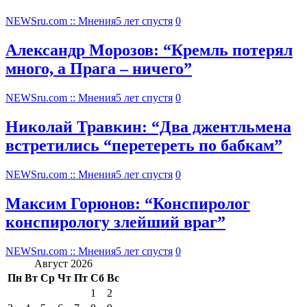
NEWSru.com :: Мнения
5 лет спустя
0
Александр Морозов: “Кремль потерял
много, а Прага – ничего”
NEWSru.com :: Мнения
5 лет спустя
0
Николай Травкин: “Два джентльмена
встретились “перетереть по бабкам”
NEWSru.com :: Мнения
5 лет спустя
0
Максим Горюнов: “Конспиролог
конспирологу злейший враг”
NEWSru.com :: Мнения
5 лет спустя
0
Август 2026
Пн
Вт
Ср
Чт
Пт
Сб
Вс
1
2