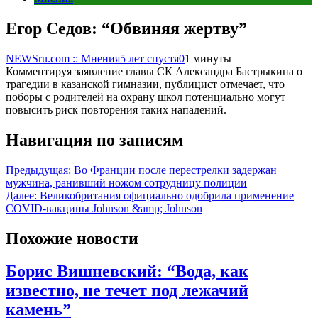
Егор Седов: “Обвиняя жертву”
NEWSru.com :: Мнения
5 лет спустя
0
1 минуты
Комментируя заявление главы СК Александра Бастрыкина о
трагедии в казанской гимназии, публицист отмечает, что
поборы с родителей на охрану школ потенциально могут
повысить риск повторения таких нападений.
Навигация по записям
Предыдущая:
Во Франции после перестрелки задержан
мужчина, ранивший ножом сотрудницу полиции
Далее:
Великобритания официально одобрила применение
COVID-вакцины Johnson &amp; Johnson
Похожие новости
Борис Вишневский: “Вода, как
известно, не течет под лежачий
камень”