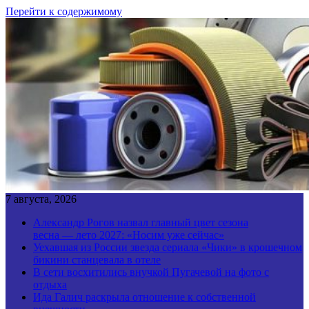
Перейти к содержимому
7 августа, 2026
Александр Рогов назвал главный цвет сезона
весна — лето 2027: «Носим уже сейчас»
Уехавшая из России звезда сериала «Чики» в крошечном
бикини станцевала в отеле
В сети восхитились внучкой Пугачевой на фото с
отдыха
Ида Галич раскрыла отношение к собственной