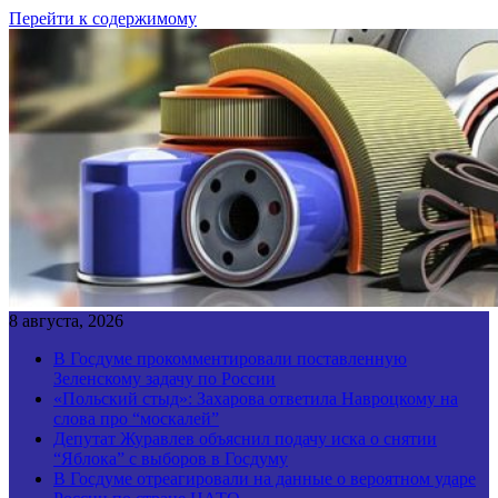
Перейти к содержимому
8 августа, 2026
В Госдуме прокомментировали поставленную
Зеленскому задачу по России
«Польский стыд»: Захарова ответила Навроцкому на
слова про “москалей”
Депутат Журавлев объяснил подачу иска о снятии
“Яблока” с выборов в Госдуму
В Госдуме отреагировали на данные о вероятном ударе