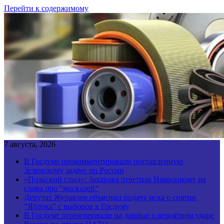
Перейти к содержимому
7 августа, 2026
В Госдуме прокомментировали поставленную
Зеленскому задачу по России
«Польский стыд»: Захарова ответила Навроцкому на
слова про “москалей”
Депутат Журавлев объяснил подачу иска о снятии
“Яблока” с выборов в Госдуму
В Госдуме отреагировали на данные о вероятном ударе