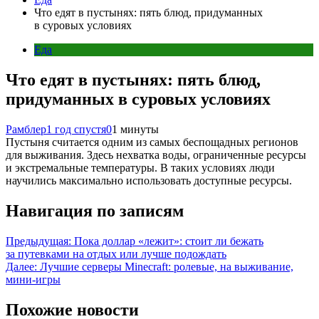
Что едят в пустынях: пять блюд, придуманных
в суровых условиях
Еда
Что едят в пустынях: пять блюд,
придуманных в суровых условиях
Рамблер
1 год спустя
0
1 минуты
Пустыня считается одним из самых беспощадных регионов
для выживания. Здесь нехватка воды, ограниченные ресурсы
и экстремальные температуры. В таких условиях люди
научились максимально использовать доступные ресурсы.
Навигация по записям
Предыдущая:
Пока доллар «лежит»: стоит ли бежать
за путевками на отдых или лучше подождать
Далее:
Лучшие серверы Minecraft: ролевые, на выживание,
мини-игры
Похожие новости