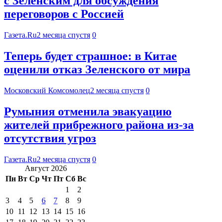
с Зеленским для обсуждения
переговоров с Россией
Газета.Ru
2 месяца спустя
0
Теперь будет страшное: в Китае
оценили отказ Зеленского от мира
Московский Комсомолец
2 месяца спустя
0
Румыния отменила эвакуацию
жителей прибрежного района из-за
отсутствия угроз
Газета.Ru
2 месяца спустя
0
Август 2026
Пн
Вт
Ср
Чт
Пт
Сб
Вс
1
2
3
4
5
6
7
8
9
10
11
12
13
14
15
16