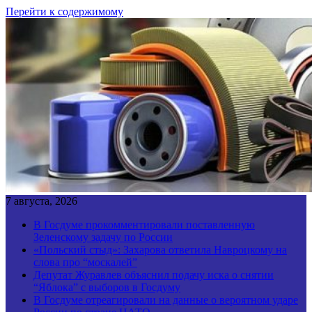
Перейти к содержимому
7 августа, 2026
В Госдуме прокомментировали поставленную
Зеленскому задачу по России
«Польский стыд»: Захарова ответила Навроцкому на
слова про “москалей”
Депутат Журавлев объяснил подачу иска о снятии
“Яблока” с выборов в Госдуму
В Госдуме отреагировали на данные о вероятном ударе