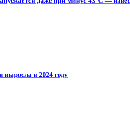
апускается даже при минус 43°С — изве
 выросла в 2024 году