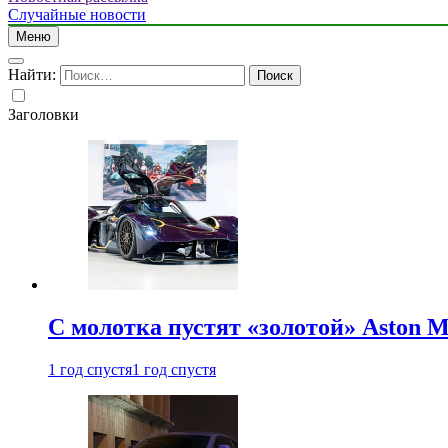
Случайные новости
Меню
Найти:
Заголовки
С молотка пустят «золотой» Aston M
1 год спустя
1 год спустя