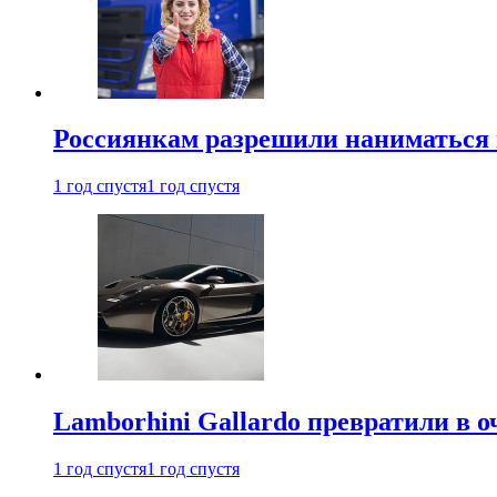
Россиянкам разрешили наниматься 
1 год спустя
1 год спустя
Lamborhini Gallardo превратили в о
1 год спустя
1 год спустя