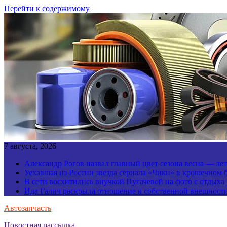
Перейти к содержимому
7 августа, 2026
Александр Рогов назвал главный цвет сезона весна — ле
Уехавшая из России звезда сериала «Чики» в крошечном 
В сети восхитились внучкой Пугачевой на фото с отдыха
Ида Галич раскрыла отношение к собственной внешност
Автозапчасть
Новостная рассылка