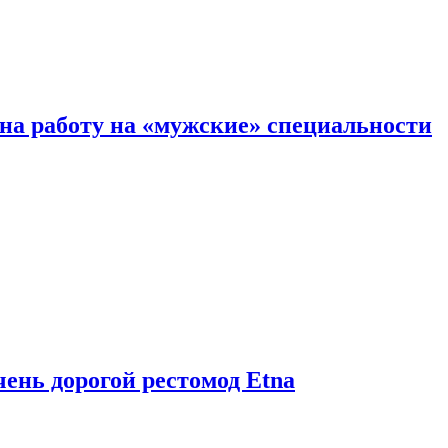
на работу на «мужские» специальности
чень дорогой рестомод Etna