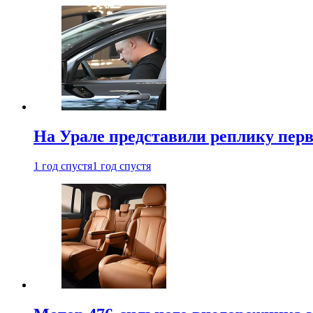
На Урале представили реплику перв
1 год спустя
1 год спустя