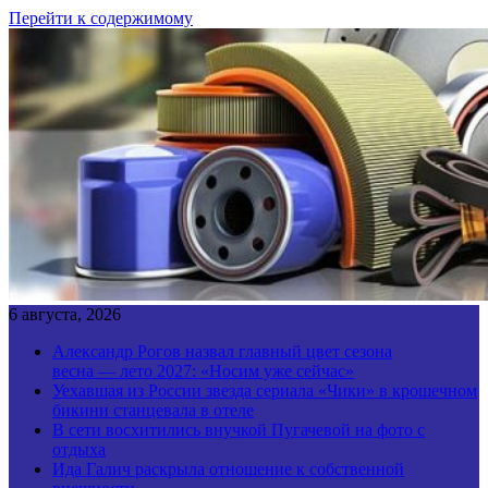
Перейти к содержимому
6 августа, 2026
Александр Рогов назвал главный цвет сезона
весна — лето 2027: «Носим уже сейчас»
Уехавшая из России звезда сериала «Чики» в крошечном
бикини станцевала в отеле
В сети восхитились внучкой Пугачевой на фото с
отдыха
Ида Галич раскрыла отношение к собственной