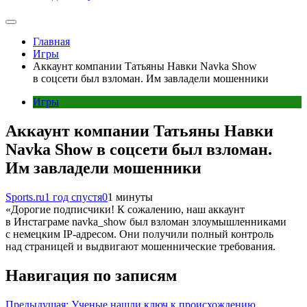
Главная
Игры
Аккаунт компании Татьяны Навки Navka Show
в соцсети был взломан. Им завладели мошенники
Игры
Аккаунт компании Татьяны Навки
Navka Show в соцсети был взломан.
Им завладели мошенники
Sports.ru
1 год спустя
0
1 минуты
«Дорогие подписчики! К сожалению, наш аккаунт
в Инстаграме navka_show был взломан злоумышленниками
с немецким IP-адресом. Они получили полный контроль
над страницей и выдвигают мошеннические требования.
Навигация по записям
Предыдущая:
Ученые нашли ключ к происхождению