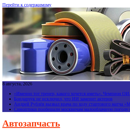
Перейти к содержимому
8 августа, 2026
«Именно тот тренер, какого хочется иметь». Чемпион О
Бондарчук не исключил, что ИИ заменит актеров
Андрей Рублёв вызвал врача по ходу стартового матча «
Синоптики пообещали москвичам малооблачную погоду б
Автозапчасть