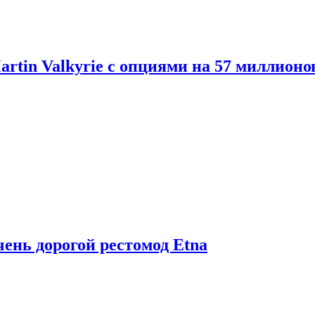
artin Valkyrie с опциями на 57 миллионо
чень дорогой рестомод Etna