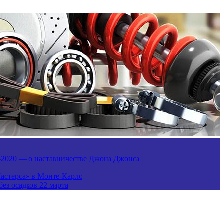
И-2020 — о наставничестве Джона Джонса
Мастерса» в Монте-Карло
ез осадков 22 марта