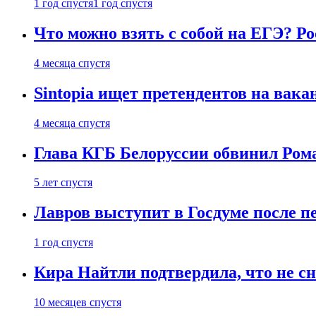
1 год спустя
1 год спустя
Что можно взять с собой на ЕГЭ? Р
4 месяца спустя
Sintopia ищет претендентов на вак
4 месяца спустя
Глава КГБ Белоруссии обвинил Рома
5 лет спустя
Лавров выступит в Госдуме после п
1 год спустя
Кира Найтли подтвердила, что не с
10 месяцев спустя