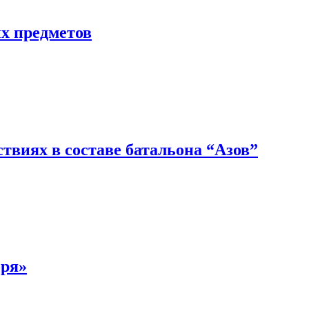
ых предметов
твиях в составе батальона “Азов”
оря»