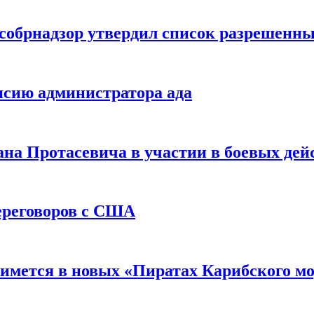
особрнадзор утвердил список разрешенн
ансию администратора ада
на Протасевича в участии в боевых дейс
ереговоров с США
нимется в новых «Пиратах Карибского м