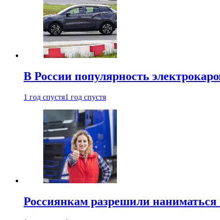
В России популярность электрокаров
1 год спустя
1 год спустя
Россиянкам разрешили наниматься 