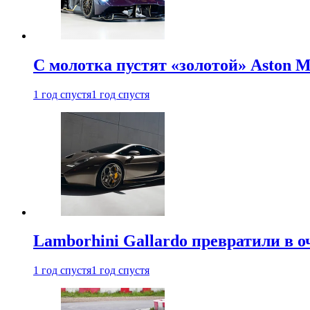
С молотка пустят «золотой» Aston M
1 год спустя
1 год спустя
Lamborhini Gallardo превратили в о
1 год спустя
1 год спустя